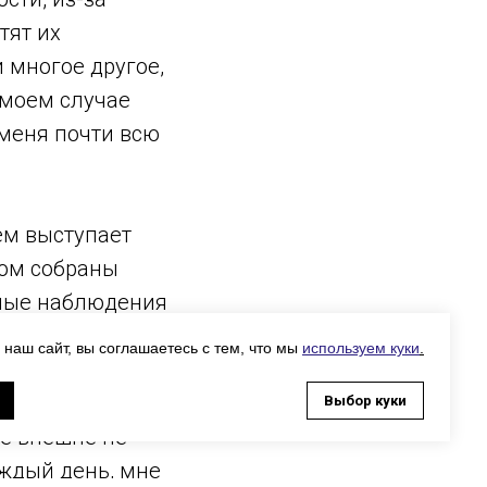
тят их
 многое другое,
 моем случае
 меня почти всю
ем выступает
ром собраны
сные наблюдения
 овощей и
 наш сайт, вы соглашаетесь с тем, что мы
используем куки
.
Выбор куки
ые внешне не
ждый день, мне