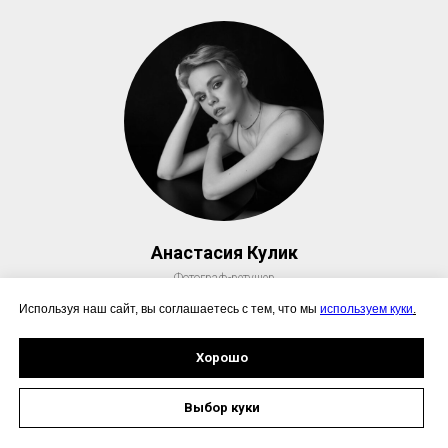
Анастасия Кулик
Фотограф-ретушер
Используя наш сайт, вы соглашаетесь с тем, что мы
используем куки
.
Работы
Хорошо
Выбор куки