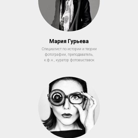
Мария Гурьева
Специалист по истории и теории
фотографии, преподаватель,
к.ф.н., куратор фотовыставок