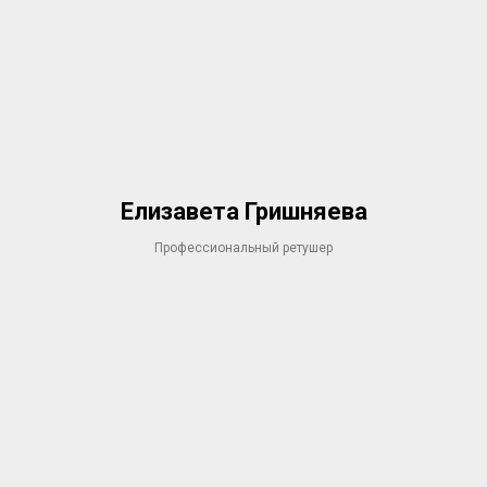
Елизавета Гришняева
Профессиональный ретушер