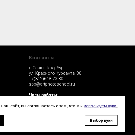
Контакты
г. Санкт-Петербург,
ул. Красного Курсанта, 30
+7(812)648-23-30
spb@artphotoschool.ru
Часы работы:
Пн-Чт: 17.00 - 22.00
Пт: выходной
 наш сайт, вы соглашаетесь с тем, что мы
используем куки
.
Сб-Вс: 12:00 - 19:00
Выбор куки