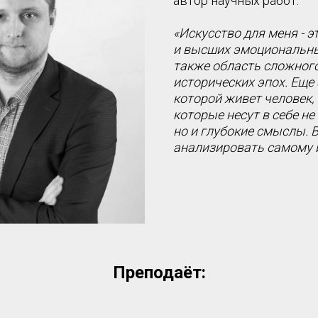
автор научных работ.
«Искусство для меня - 
и высших эмоциональны
также область сложного
исторических эпох. Еще 
которой живет человек,
которые несут в себе не
но и глубокие смыслы. В
анализировать самому 
Преподаёт: