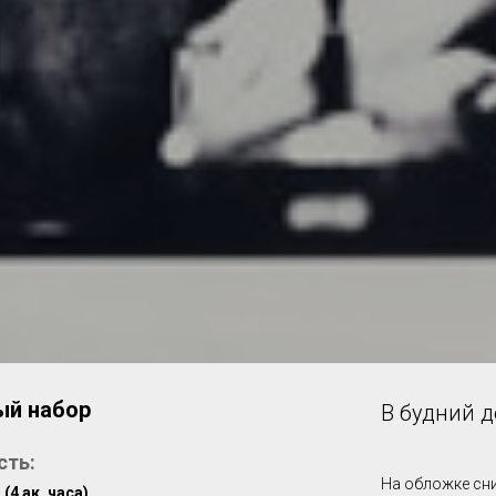
ый набор
В будний 
сть:
На обложке сни
е
(4 ак. часа)