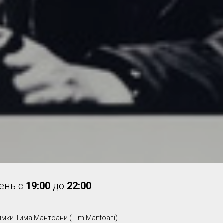
день
с
19:00
до
22:00
мки Тима Мантоани (Tim Mantoani)