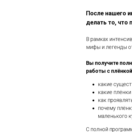
После нашего ин
делать то, что
В рамках интенси
мифы и легенды о
Вы получите полн
работы с плёнко
какие сущест
какие плёнки 
как проявлят
почему плёнк
маленького к
С полной програм