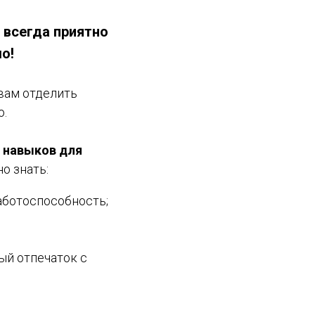
 всегда приятно
о!
вам отделить
ю.
х навыков
для
о знать:
аботоспособность;
ый отпечаток с