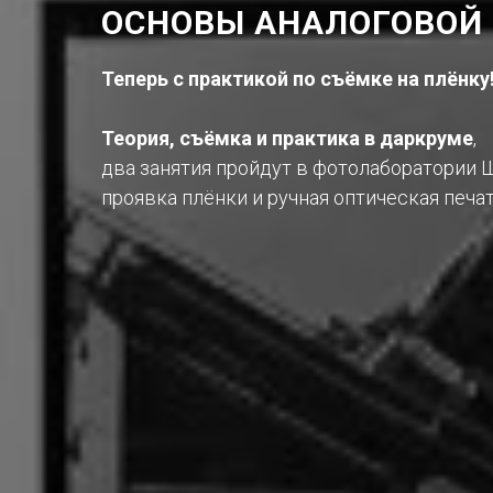
ОСНОВЫ АНАЛОГОВОЙ
Теперь с практикой по съёмке на плёнку
Теория, съёмка и практика в даркруме
,
два занятия пройдут в фотолаборатории 
проявка плёнки и ручная оптическая печат