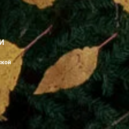
И
ской