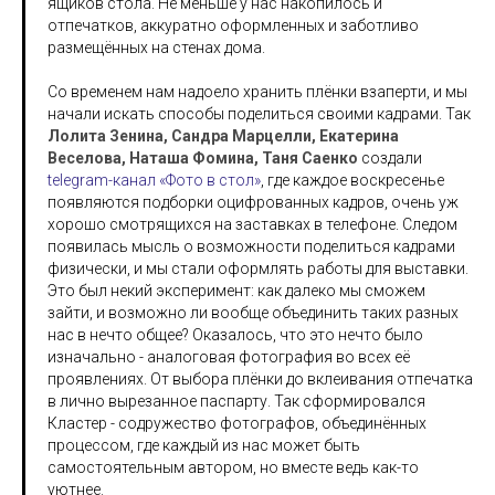
ящиков стола. Не меньше у нас накопилось и
отпечатков, аккуратно оформленных и заботливо
размещённых на стенах дома.
Со временем нам надоело хранить плёнки взаперти, и мы
начали искать способы поделиться своими кадрами. Так
Лолита Зенина, Сандра Марцелли, Екатерина
Веселова, Наташа Фомина, Таня Саенко
создали
telegram-канал «Фото в стол»
, где каждое воскресенье
появляются подборки оцифрованных кадров, очень уж
хорошо смотрящихся на заставках в телефоне. Следом
появилась мысль о возможности поделиться кадрами
физически, и мы стали оформлять работы для выставки.
Это был некий эксперимент: как далеко мы сможем
зайти, и возможно ли вообще объединить таких разных
нас в нечто общее? Оказалось, что это нечто было
изначально - аналоговая фотография во всех её
проявлениях. От выбора плёнки до вклеивания отпечатка
в лично вырезанное паспарту. Так сформировался
Кластер - содружество фотографов, объединённых
процессом, где каждый из нас может быть
самостоятельным автором, но вместе ведь как-то
уютнее.