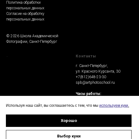
Политика обработки
персональных данных
Согласие на обработку
персональных данных
© 2026 Школа Академической
Фотографии, Санкт-Петербург
-
Контакты
г. Санкт-Петербург,
ул. Красного Курсанта, 30
+7(812)648-23-30
spb@artphotoschool.ru
Часы работы:
Пн-Чт: 17.00 - 22.00
Пт: выходной
Используя наш сайт, вы соглашаетесь с тем, что мы
используем куки
.
Сб-Вс: 12:00 - 19:00
Хорошо
Выбор куки