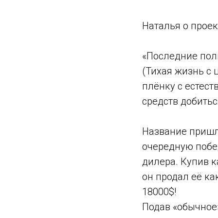
Наталья о проек
«Последние полг
(Тихая жизнь с 
плёнку с естес
средств добитьс
Название пришло
очередную побед
дилера. Купив к
он продал её ка
18000$!
Подав «обычное