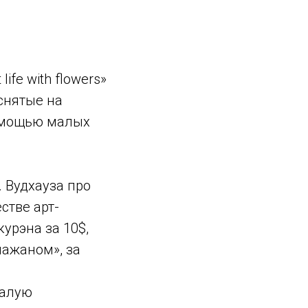
fe with flowers»
снятые на
помощью малых
 Вудхауза про
стве арт-
урэна за 10$,
лажаном», за
валую