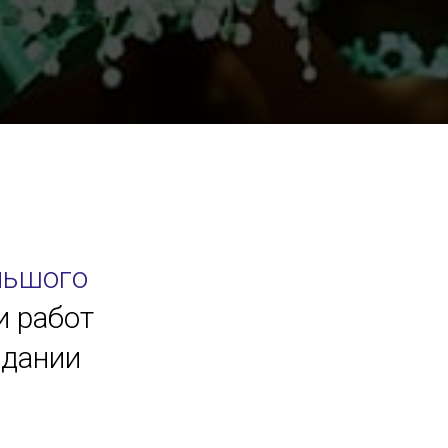
льшого
и работ
здании