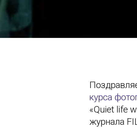
Поздравл
курса фото
«Quiet life
журнала F