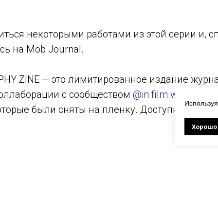
ться некоторыми работами из этой серии и, с
сь на Mob Journal.
HY ZINE — это лимитированное издание журн
оллаборации с сообществом
@in.film.we.trust
, 
Используя
торые были сняты на пленку. Доступно к зака
Хорошо