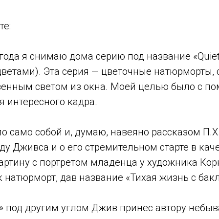
те:
ода я снимаю дома серию под название «Quiet li
цветами). Эта серия — цветочные натюрморты, 
твенным светом из окна. Моей целью было с 
я интересного кадра.
 само собой и, думаю, навеяно рассказом П.Х.
у Дживса и о его стремительном старте в каче
артину с портретом младенца у художника Корк
к натюрморт, дав название «Тихая жизнь с бак
» под другим углом Джив принес автору небы