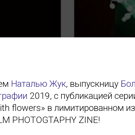
яем
Наталью Жук
, выпускницу
Бо
графии
2019, с публикацией сери
 with flowers» в лимитированном и
ILM PHOTOGTAPHY ZINE!