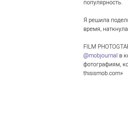
популярность.
Я решила подели
время, наткнула
FILM PHOTOGTAP
@mobjournal
в к
фотографиям, ко
thisismob.com»