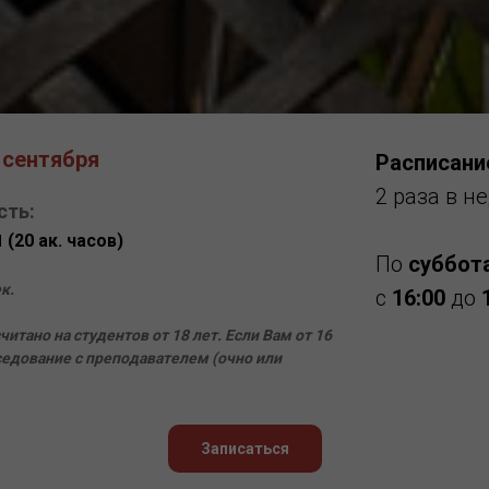
 сентября
Расписани
2 раза в н
сть:
й
(20 ак. часов)
По
суббот
к.
с
16:00
до
итано на студентов от 18 лет. Если Вам от 16
еседование с преподавателем (очно или
Записаться