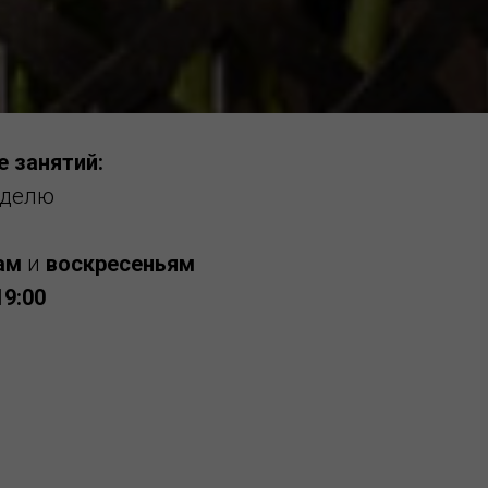
е занятий:
еделю
ам
и
воскресеньям
19:00